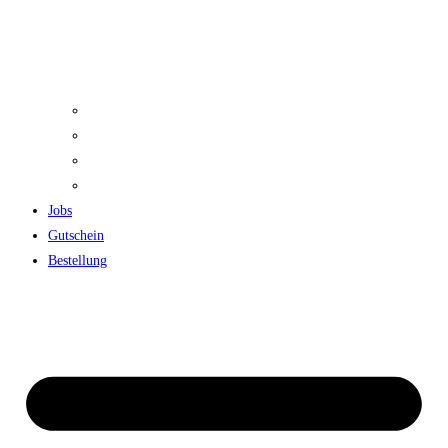
Pizza-Backkurs
Kulinarische Party
Tagung
Tasting
Jobs
Gutschein
Bestellung