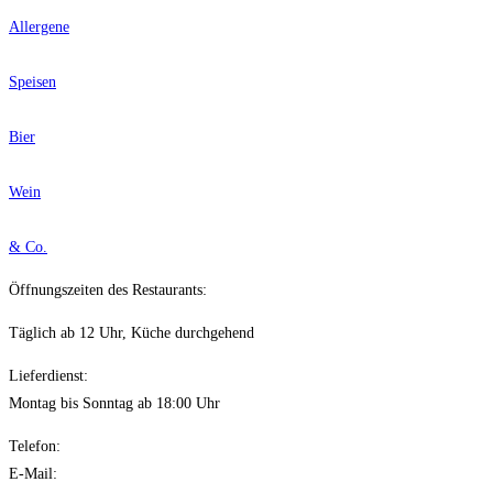
Allergene
Speisen
Bier
Wein
& Co.
Öffnungszeiten des Restaurants:
Täglich ab 12 Uhr, Küche durchgehend
Lieferdienst:
Montag bis Sonntag ab 18:00 Uhr
Telefon:
0261 / 988 61 300
E-Mail:
info@dreihefen.de